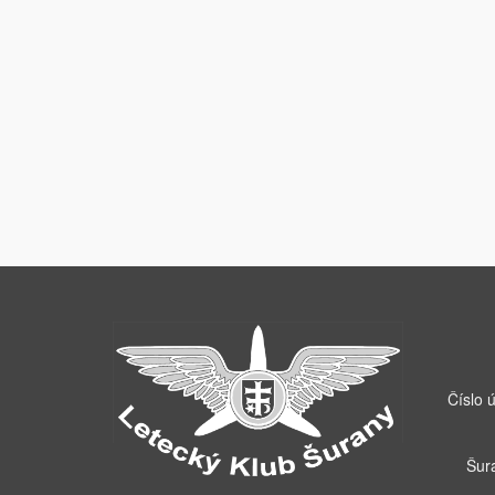
Číslo 
Šur