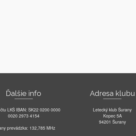
Ďalšie info
Adresa klubu
účtu LKŠ IBAN: SK22 0200 0000
Letecký klub Šurany
0020 2973 4154
Kopec 5A
94201 Šurany
any prevádzka: 132,785 MHz