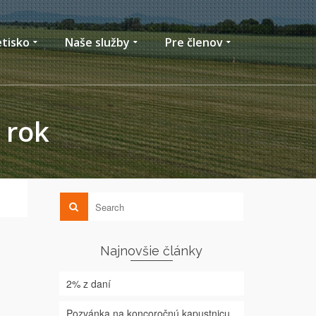
etisko
Naše služby
Pre členov
 rok
Najnovšie články
2% z daní
Pozvánka na koncoročnú kapustnicu