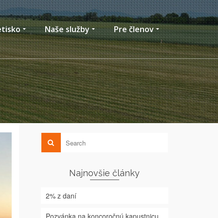
etisko
Naše služby
Pre členov
Najnovšie články
2% z daní
Pozvánka na koncoročnú kapustnicu