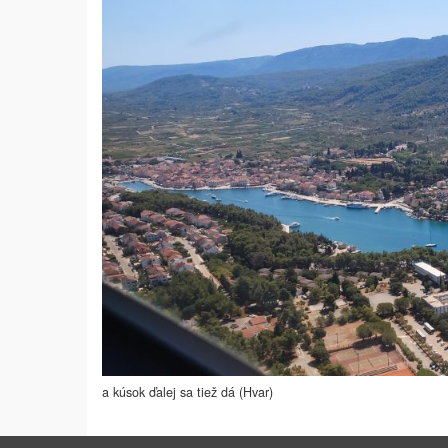
a kúsok ďalej sa tiež dá (Hvar)