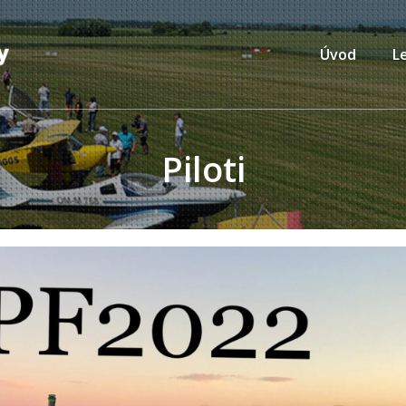
Úvod
L
Piloti