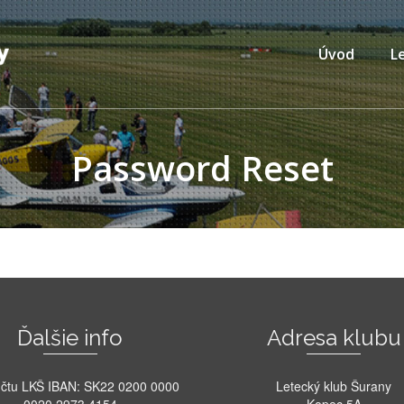
Úvod
L
Password Reset
Ďalšie info
Adresa klubu
účtu LKŠ IBAN: SK22 0200 0000
Letecký klub Šurany