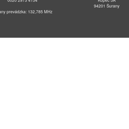
0020 2973 4154
Kopec 5A
94201 Šurany
any prevádzka: 132,785 MHz