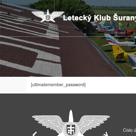
[ultimatemember_password]
Číslo 