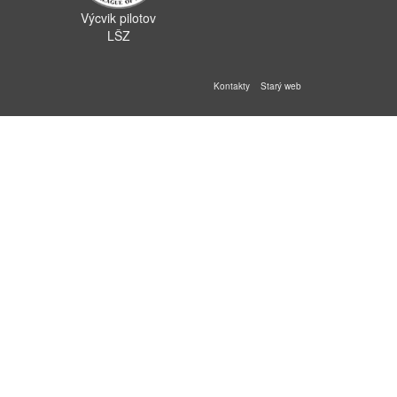
Výcvik pilotov
LŠZ
Kontakty
Starý web