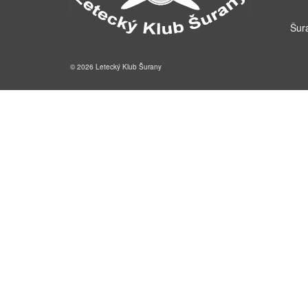
Šur
© 2026 Letecký Klub Šurany