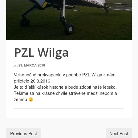
PZL Wilga
on
29. MARCA 2016
Veľkonočné prekvapenie v podobe PZL Wilga k nám
priletelo 26.3.2016
Je to d´alší kúsok historie a bude zdobiť naše letisko.
Tešíme sa na krásne chvíle strávene medzi nebom a
zemou
Previous Post
Next Post