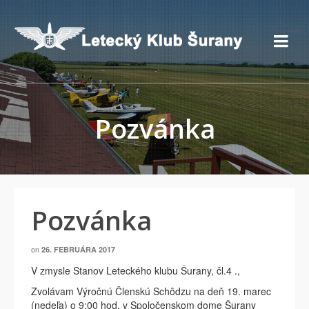
Pozvánka
Pozvánka
on
26. FEBRUÁRA 2017
V zmysle Stanov Leteckého klubu Šurany, čl.4 .,
Zvolávam Výročnú Členskú Schôdzu na deň 19. marec
(nedeľa) o 9:00 hod. v Spoločenskom dome Šurany