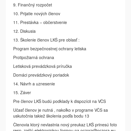
9. Finančný rozpočet
10. Prijatie nových členov
11. Prestávka – občerstvenie
12. Diskusia
13. Školenie členov LKŠ pre oblasť :
Program bezpečnostnej ochrany letiska
Protipožiarná ochrana
Letisková prevádzková príručka
Domáci prevádzkový poriadok
14. Návrh a uznesenie
15. Záver
Pre členov LKŠ budú podklady k dispozícii na VČS
Učasť členov je nutná , nakoľko v programe VČS sa
uskutočnia takiež školenia podľa bodu 13
Členovia ktorý nevlastnia nový preukaz LKŠ prinesú foto
resp. zašlú elektronickou formou na oczora@oczora.eu