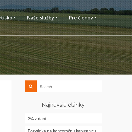
etisko
Naše služby
Pre členov
Najnovšie články
2% z daní
Pozvánka na koncoročnú kapustnicu