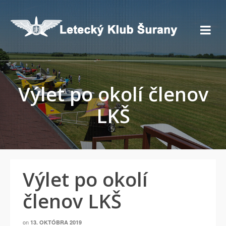
Výlet po okolí členov
LKŠ
Výlet po okolí
členov LKŠ
on
13. OKTÓBRA 2019