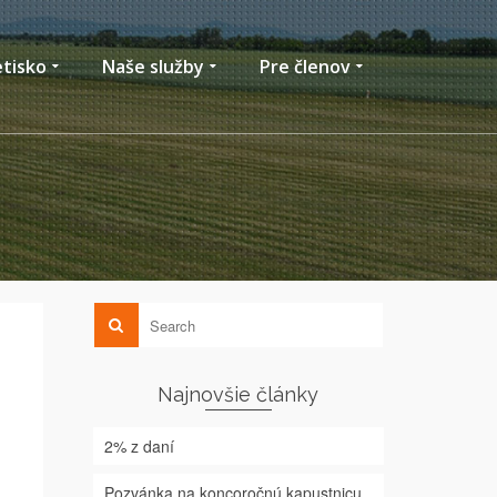
etisko
Naše služby
Pre členov
Najnovšie články
2% z daní
Pozvánka na koncoročnú kapustnicu