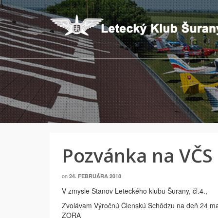
Pozvánka na VČS
on
24. FEBRUÁRA 2018
V zmysle Stanov Leteckého klubu Šurany, čl.4.,
Zvolávam Výročnú Členskú Schôdzu na deň 24 ma
ZORA