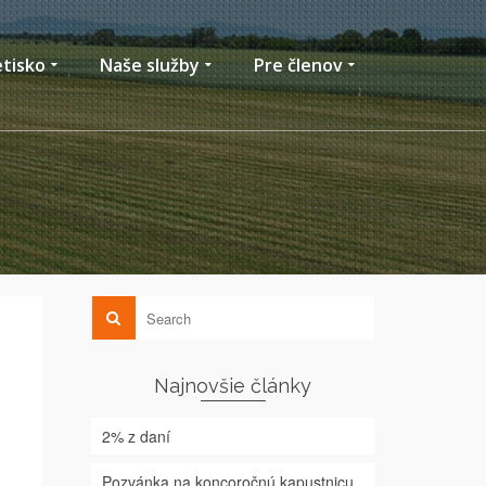
etisko
Naše služby
Pre členov
Najnovšie články
2% z daní
Pozvánka na koncoročnú kapustnicu