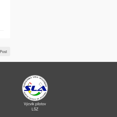
Post
Výcvik pilotov
LŠZ