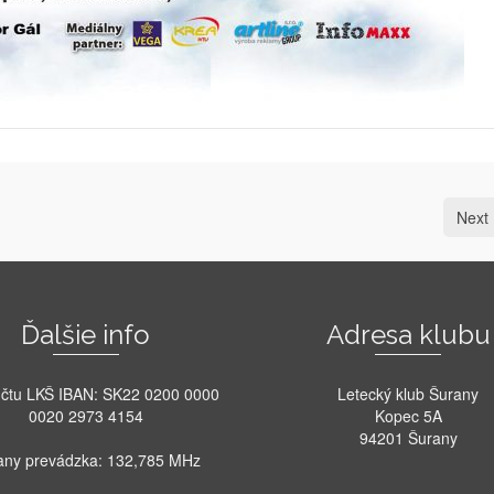
Next 
Ďalšie info
Adresa klubu
účtu LKŠ IBAN: SK22 0200 0000
Letecký klub Šurany
0020 2973 4154
Kopec 5A
94201 Šurany
any prevádzka: 132,785 MHz