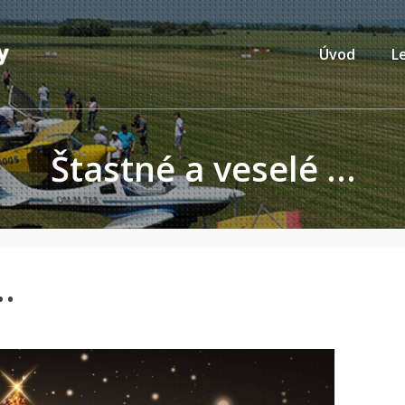
Úvod
L
Štastné a veselé …
…