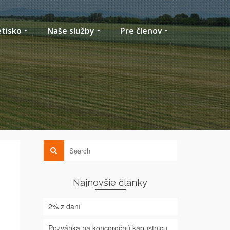
etisko
Naše služby
Pre členov
Najnovšie články
2% z daní
Pozvánka na koncoročnú kapustnicu