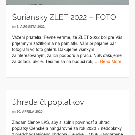
Šuriansky ZLET 2022 – FOTO
on
8. AUGUSTA 2022
Vážení priatelia, Pevne veríme, že ZLET 2022 bol pre Vás
príjemným zážitkom a na pamiatku Vám pripájame pár
fotografií vo foto galérii. Ďakujeme všetkým
zainteresovaným, za ich podporu a prácu. NSK ďakujeme
za dotáciu akcie. Tešíme sa na budúci rok, …
Read More
úhrada čl.poplatkov
on
30. APRÍLA 2020
Žiadam členov LKŠ, aby si splnili povinnosť a uhradili
poplatky Členské a hangárovné za rok 2020 + nedoplatky
z predchádzajúceho obdobia Členské – 100€ Hangárovné