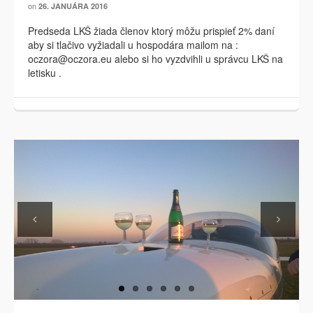
on
26. JANUÁRA 2016
Predseda LKŠ žiada členov ktorý môžu prispieť 2% daní
aby si tlačivo vyžiadali u hospodára mailom na :
oczora@oczora.eu alebo si ho vyzdvihli u správcu LKŠ na
letisku .
Previous
Next