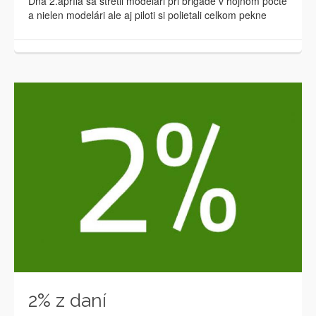
Dňa 2.apríla sa stretli modelári pri brigáde v hojnom počte
a nielen modelári ale aj piloti si polietali celkom pekne
2% z daní