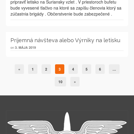
pripraviť letisko na Šuriansky vzlet . V priestoroch bufetu
bude vyvesené tlačivo na ktoré sa zapíšu členovia ktorý sa
zúčastnia brigády . Občerstvenie bude zabezpečené .
Príjemná návšteva alebo Výrniky na letisku
on
3. MÁJA 2019
«
1
2
3
4
5
6
…
10
»