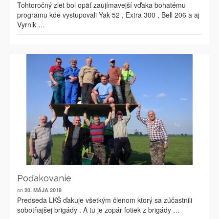
Tohtoročný zlet bol opäť zaujímavejší vďaka bohatému
programu kde vystupovali Yak 52 , Extra 300 , Bell 206 a aj
Vyrnik …
Poďakovanie
on
20. MÁJA 2019
Predseda LKŠ ďakuje všetkým členom ktorý sa zúčastnili
sobotňajšej brigády . A tu je zopár fotiek z brigády …