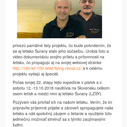
privezú pamätné listy projektu, čo bude potvrdením, že
sa aj letisko Šurany stalo jeho súčasťou. Urobia foto a
video dokumentáciu svojho príletu a prítomnosti na
letisku, čo propagujú aj na svojej webovej stránke
http://100-let-100-letist.flying-revue.cz/
a k celému
projektu vydajú aj špeciál.
Počas svojej 22. etapy tejto expedície v piatok a v
sobotu 12.-13.10.2018 navštívia na Slovensku celkom
osem letísk a medzi nimi aj letisko Šurany (LZSY).
Pozývam vás privítať ich na našom letisku. Verím, že im
pripravíte príjemné prijatie a zároveň spropagujete naše
letisko a náš spoločný záujem o lietanie a využijete túto
jedinečnú možnosť stretnúť sa s týmito zaujímavými
ľuďmi.