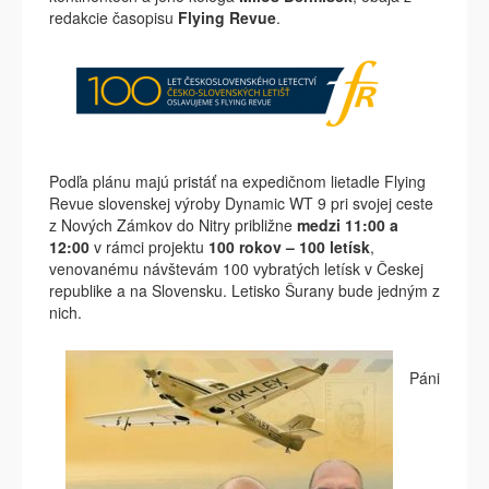
redakcie časopisu
Flying Revue
.
Podľa plánu majú pristáť na expedičnom lietadle Flying
Revue slovenskej výroby Dynamic WT 9 pri svojej ceste
z Nových Zámkov do Nitry približne
medzi 11:00 a
12:00
v rámci projektu
100 rokov – 100 letísk
,
venovanému návštevám 100 vybratých letísk v Českej
republike a na Slovensku. Letisko Šurany bude jedným z
nich.
Páni