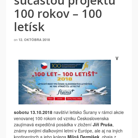
súčasťou projektu
100 rokov – 100
letísk
on
12. OKTÓBRA 2018
V
sobotu 13.10.2018
navštívi letisko Šurany v rámci akcie
venovanej 100 rokom od vzniku Československa
zaujímavá expedičná posádka v zložení
Jiří Pruša
,
známy svojimi diaľkovými letmi v Európe, ale aj na iných
kontinentoch a jeho kolega
Miloš Dermíšek
, obaja z