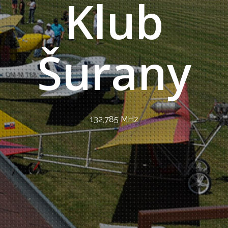
Klub
Šurany
132,785 MHz