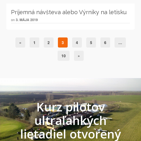
Príjemná návšteva alebo Výrniky na letisku
on
3. MÁJA 2019
«
1
2
3
4
5
6
…
10
»
Kurz pilotov
ultraľahkých
lietadiel otvorený