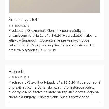
Šuriansky zlet
on
5. MÁJA 2019
Predseda LKŠ oznamuje členom klubu a všetkým
priaznivcom lietania že dňa 8.6.2019 sa uskutoční zlet na
letisku v Šuranoch . Občerstvenie pre všetkých bude
zabezpečené . V prípade nepriaznivého počasia sa zlet
presúva o týždeň t.j. 15.6.2019
Brigáda
on
5. MÁJA 2019
Predseda LKŠ zvoláva brigádu dňa 18.5.2019 . Je potrebné
pripraviť letisko na Šuriansky vzlet . V priestoroch bufetu
bude vyvesené tlačivo na ktoré sa zapíšu členovia ktorý sa
zúčastnia brigády . Občerstvenie bude zabezpečené .