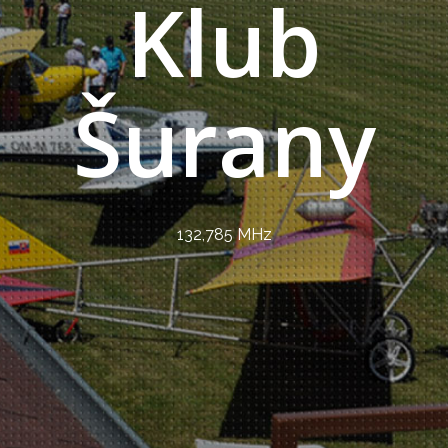
Klub
Šurany
132,785 MHz