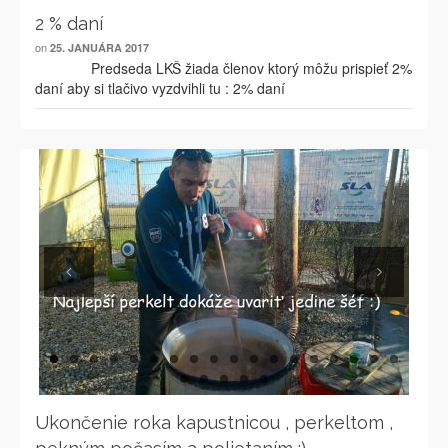
2 % daní
on
25. JANUÁRA 2017
Predseda LKŠ žiada členov ktorý môžu prispieť 2%
daní aby si tlačivo vyzdvihli tu : 2% daní
Previous
Next
Ukončenie roka kapustnicou , perkeltom ,