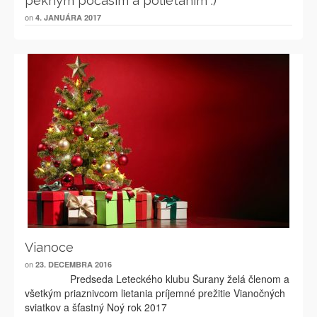
pekným počasím a polietaním :)
on
4. JANUÁRA 2017
Vianoce
on
23. DECEMBRA 2016
Predseda Leteckého klubu Šurany želá členom a
všetkým priaznivcom lietania príjemné prežitie Vianočných
sviatkov a šťastný Noý rok 2017