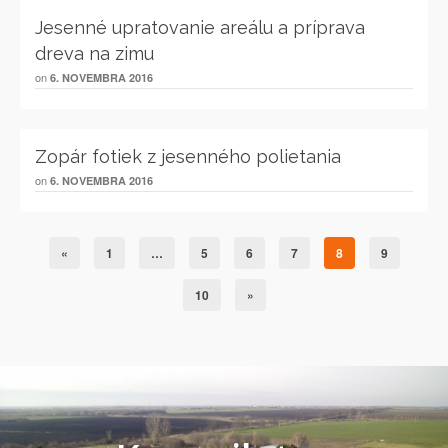
Jesenné upratovanie areálu a príprava
dreva na zimu
on
6. NOVEMBRA 2016
Zopár fotiek z jesenného polietania
on
6. NOVEMBRA 2016
«
1
…
5
6
7
8
9
10
»