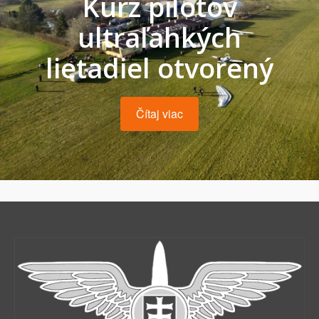
Kurz pilotov
ultraľahkých
lietadiel otvorený
Čítaj viac