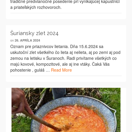
tradičné predvianočné posedenie pri vynikajúcej kapustnici
a priateľských rozhovoroch.
Šuriansky zlet 2024
on
26. APRÍLA 2024
Oznam pre priaznivcov lietania. Dňa 15.6.2024 sa
uskutoční zlet všetkého čo lieta aj nelieta, aj po zemi aj pod
zemou na letisku v Šuranoch. Radi privítame všetkých co
majú kovové, kompozitové, ale aj ine vtáky. Čaká Vás
pohostenie , guláš …
Read More