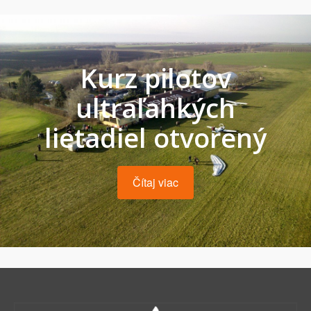
Kurz pilotov
ultraľahkých
lietadiel otvorený
Čítaj viac