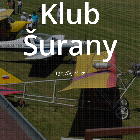
Klub
Šurany
132,785 MHz