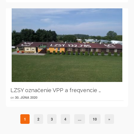
LZSY označenie VPP a freqvencie …
on
30. JÚNA 2020
1
2
3
4
…
10
»